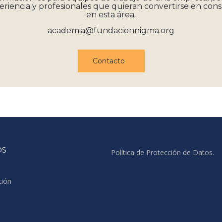
eriencia y profesionales que quieran convertirse en con
en esta área.
academia@fundacionnigma.org
Contacto
OS
Política de Protección de Datos
.
ción