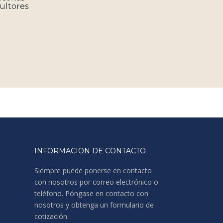
sultores
INFORMACION DE CONTACTO
Siempre puede ponerse en contacto
con nosotros por correo electrónico o
teléfono. Póngase en contacto con
nosotros y obtenga un formulario de
cotización.